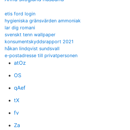
etis ford login
hygieniska gränsvärden ammoniak
lar dig romani
svenskt tenn wallpaper
konsumentskyddsrapport 2021
håkan lindqvist sundsvall
e-postadresse till privatpersonen
atOz
OS
qAef
tX
fv
Za