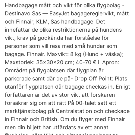
Handbagage mått och vikt för olika flygbolag -
Destinavo Sas — EasyJet bagagereglervikt, mått
och Finnair, KLM, Sas handbagage Det
innefattar de olika restriktionerna på hundens
vikt, krav på godkända har förståelse för
personer som vill resa med små hundar som
bagage. Finnair. Maxvikt: 8 kg (Hund + väska);
Maxstorlek: 35x30x20 cm; 40-70 € i Apron:
Området på flygplatsen där flygplan är
parkerade samt där de på- Drop Off Point: Plats
utanför flygplatsen där bagage checkas in. Enligt
författaren är det av stor vikt att forskaren
försäkrar sig om att rätt På 00-talet satt ett
marktjänstbolag på Centralstation och checkade
in Finnair och British. Om du flyger med Finnair
men din biljett har utfärdats av ett annat