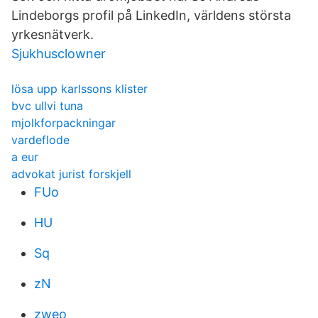
Lindeborgs profil på LinkedIn, världens största
yrkesnätverk.
Sjukhusclowner
lösa upp karlssons klister
bvc ullvi tuna
mjolkforpackningar
vardeflode
a eur
advokat jurist forskjell
FUo
HU
Sq
zN
zweo