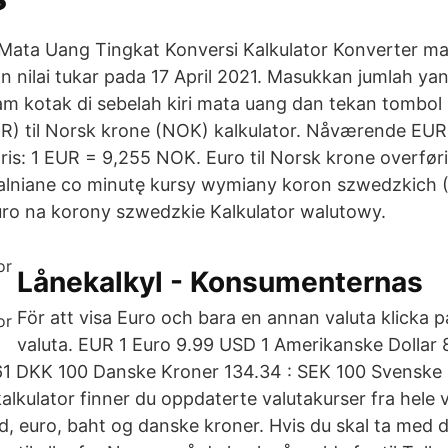
Mata Uang Tingkat Konversi Kalkulator Konverter ma
n nilai tukar pada 17 April 2021. Masukkan jumlah ya
lam kotak di sebelah kiri mata uang dan tekan tombol
R) til Norsk krone (NOK) kalkulator. Nåværende EUR
pris: 1 EUR = 9,255 NOK. Euro til Norsk krone overfør
alniane co minutę kursy wymiany koron szwedzkich (
uro na korony szwedzkie Kalkulator walutowy.
Lånekalkyl - Konsumenternas
För att visa Euro och bara en annan valuta klicka
valuta. EUR 1 Euro 9.99 USD 1 Amerikanske Dollar 
.61 DKK 100 Danske Kroner 134.34 : SEK 100 Svenske
alkulator finner du oppdaterte valutakurser fra hele 
nd, euro, baht og danske kroner. Hvis du skal ta med