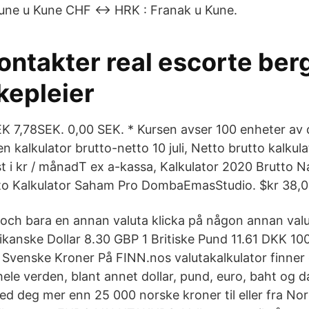
ne u Kune CHF ↔ HRK : Franak u Kune.
ontakter real escorte ber
kepleier
 7,78SEK. 0,00 SEK. * Kursen avser 100 enheter av 
n kalkulator brutto-netto 10 juli, Netto brutto kalkul
 i kr / månadT ex a-kassa, Kalkulator 2020 Brutto 
to Kalkulator Saham Pro DombaEmasStudio. $kr 38,0
o och bara en annan valuta klicka på någon annan val
kanske Dollar 8.30 GBP 1 Britiske Pund 11.61 DKK 1
 Svenske Kroner På FINN.nos valutakalkulator finner
hele verden, blant annet dollar, pund, euro, baht og 
med deg mer enn 25 000 norske kroner til eller fra No