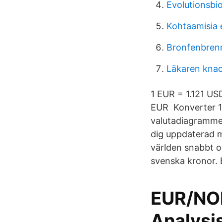
Evolutionsbi
Kohtaamisia 
Bronfenbren
Läkaren knac
1 EUR = 1.121 US
EUR Konverter 1 
valutadiagrammer 
dig uppdaterad me
världen snabbt oc
svenska kronor. 
EUR/NOK
Analysi