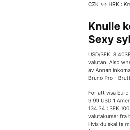
CZK ↔ HRK : Kru
Knulle k
Sexy sy
USD/SEK. 8,40SEK
valutan. Also whe
av Annan inkomst
Bruno Pro - Brut
För att visa Eur
9.99 USD 1 Ameri
134.34 : SEK 100
valutakurser fra 
Hvis du skal ta 