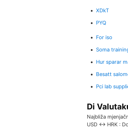
XDkT
PYQ
For iso
Soma trainin
Hur sparar m
Besatt salom
Pci lab suppli
Di Valutak
Najbliža mjenjač
USD ↔ HRK : Dol