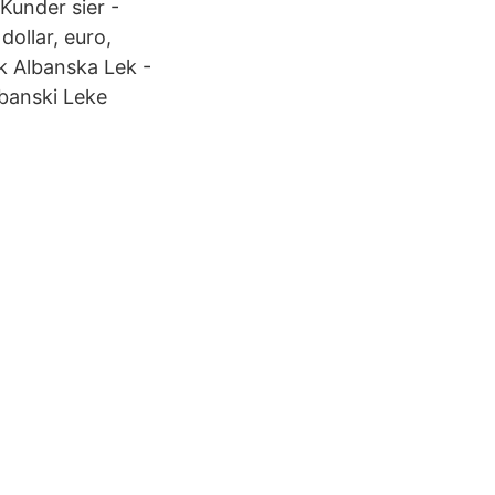
Kunder sier -
ollar, euro,
k Albanska Lek -
banski Leke