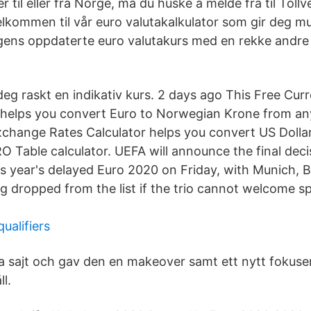
 til eller fra Norge, må du huske å melde fra til Tol
ommen til vår euro valutakalkulator som gir deg mul
ens oppdaterte euro valutakurs med en rekke andre 
 deg raskt en indikativ kurs. 2 days ago This Free Cu
 helps you convert Euro to Norwegian Krone from an
change Rates Calculator helps you convert US Dolla
 Table calculator. UEFA will announce the final deci
his year's delayed Euro 2020 on Friday, with Munich, 
ng dropped from the list if the trio cannot welcome s
alifiers
a sajt och gav den en makeover samt ett nytt fokuse
l.