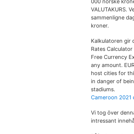
000 norske kroner
VALUTAKURS. Velk
sammenligne dag
kroner.
Kalkulatoren gir
Rates Calculator
Free Currency Ex
any amount. EURO
host cities for t
in danger of bei
stadiums.
Cameroon 2021 qu
Vi tog över denn
intressant innehål