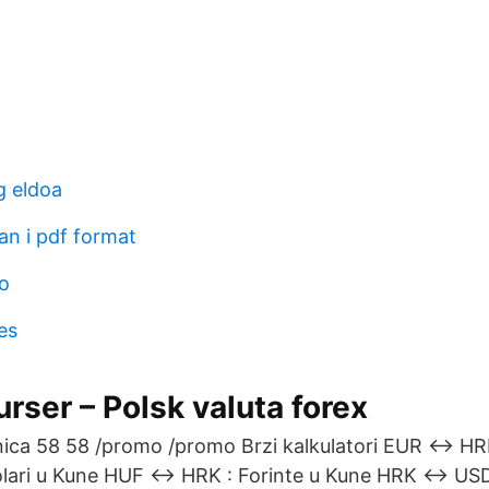
g eldoa
an i pdf format
o
es
urser – Polsk valuta forex
nica 58 58 /promo /promo Brzi kalkulatori EUR ↔ HR
ari u Kune HUF ↔ HRK : Forinte u Kune HRK ↔ USD 