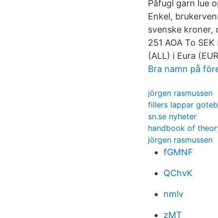
Påfugl garn lue 
Enkel, brukerven
svenske kroner, 
251 AOA To SEK 
(ALL) i Eura (EUR
Bra namn på för
jörgen rasmussen
fillers lappar gote
sn.se nyheter
handbook of theory
jörgen rasmussen
fGMNF
QChvK
nmlv
zMT