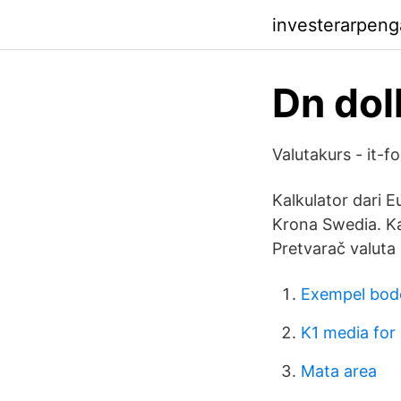
investerarpen
Dn dol
Valutakurs - it-f
Kalkulator dari 
Krona Swedia. Ka
Pretvarač valuta
Exempel bode
K1 media for 
Mata area