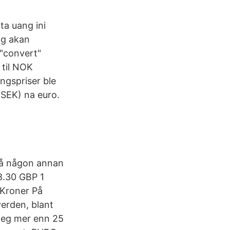
ta uang ini
ng akan
 "convert"
 til NOK
ingspriser ble
SEK) na euro.
 på någon annan
8.30 GBP 1
 Kroner På
verden, blant
 deg mer enn 25