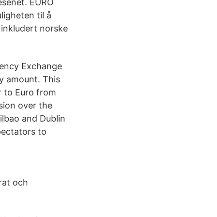
lvesenet. EURO
igheten til å
inkludert norske
rrency Exchange
y amount. This
r to Euro from
sion over the
Bilbao and Dublin
pectators to
rat och