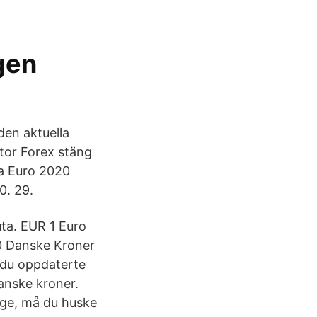
gen
den aktuella
ator Forex stäng
Na Euro 2020
0. 29.
uta. EUR 1 Euro
00 Danske Kroner
 du oppdaterte
danske kroner.
rge, må du huske