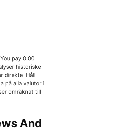
 You pay 0.00
lyser historiske
r direkte Håll
 på alla valutor i
er omräknat till
News And