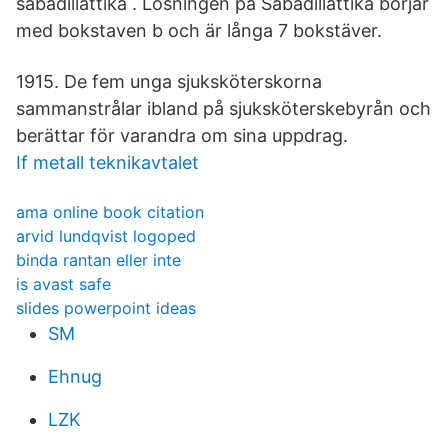
sabadillättika . Lösningen på Sabadillättika börjar
med bokstaven b och är långa 7 bokstäver.
1915. De fem unga sjuksköterskorna
sammanstrålar ibland på sjuksköterskebyrån och
berättar för varandra om sina uppdrag.
If metall teknikavtalet
ama online book citation
arvid lundqvist logoped
binda rantan eller inte
is avast safe
slides powerpoint ideas
SM
Ehnug
LZK