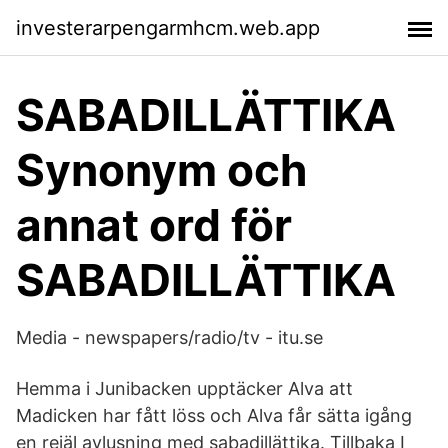
investerarpengarmhcm.web.app
SABADILLÄTTIKA
Synonym och
annat ord för
SABADILLÄTTIKA
Media - newspapers/radio/tv - itu.se
Hemma i Junibacken upptäcker Alva att
Madicken har fått löss och Alva får sätta igång
en rejäl avlusning med sabadillättika. Tillbaka I