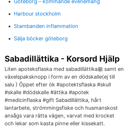
Göteborg – kommande evenemang
Harbour stockholm
Stambanden inflammation
Sälja böcker göteborg
Sabadillättika - Korsord Hjälp
Liten apoteksflaska med sabadillättika廊 samt en
växelspaksknopp i form av en dödskalle(ej till
salu ) Öppet efter ök #apotektsflaska #skull
#skalle #dödskalle #ättika #apotek
#medicinflaska #gift Sabadillättika, hårt
lantarbete, strömmingsfiske och husmanskost
ansågs vara rätta vägen, varvat med krocket
och lekar som kasta pinne eller kissekatt.