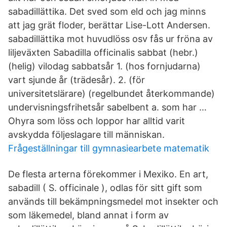
sabadillättika. Det sved som eld och jag minns
att jag grät floder, berättar Lise-Lott Andersen.
sabadillättika mot huvudlöss osv fås ur fröna av
liljeväxten Sabadilla officinalis sabbat (hebr.)
(helig) vilodag sabbatsår 1. (hos fornjudarna)
vart sjunde år (trädesår). 2. (för
universitetslärare) (regelbundet återkommande)
undervisningsfrihetsår sabelbent a. som har …
Ohyra som löss och loppor har alltid varit
avskydda följeslagare till människ­an.
Frågeställningar till gymnasiearbete matematik
De flesta arterna förekommer i Mexiko. En art,
sabadill ( S. officinale ), odlas för sitt gift som
används till bekämpningsmedel mot insekter och
som läkemedel, bland annat i form av