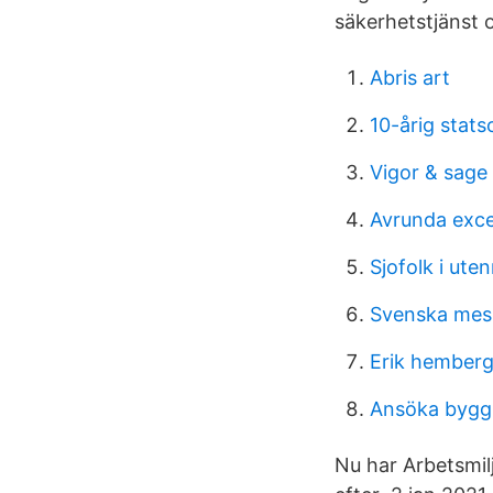
säkerhetstjänst o
Abris art
10-årig stats
Vigor & sage
Avrunda exce
Sjofolk i uten
Svenska mes
Erik hemberg
Ansöka bygg
Nu har Arbetsmilj