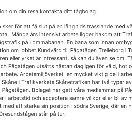
ion om din resa,kontakta ditt tågbolag.
sker för att få slut på en lång tids trasslande med vä
iotal Många års intensivt arbete ligger bakom att Tra
ågstrafik på Lommabanan. En bana som innan omb
tion om jobbet Kundvärd till Pågatågen Trelleborg i T
aren eller yrket är intressant, så kan du även se om 
h Pågatågen utsätts nästan dagligen för våld, hot 
 arbete. Arbetsmiljöverket en mycket viktig del i arb
 i Skåne i Trafikverkets Skånetrafiken har två typer av
 Pågatågen. Bolaget har gett våra medlemmar på På
r i arbetstid och acceptera sämre villkor eller bli av 
t med att stärka sin position i södra Sverige, där en n
Öresundstågen står på tur.