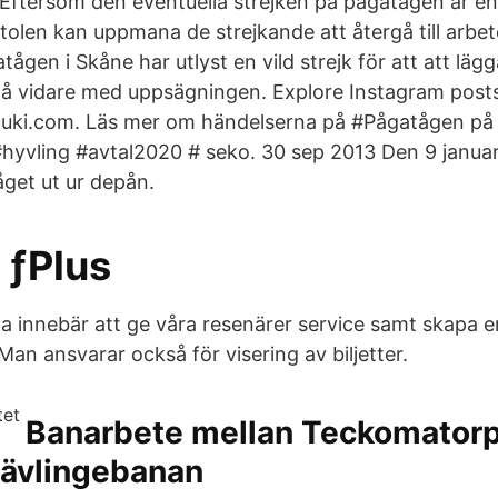
 Eftersom den eventuella strejken på pågatågen är en
olen kan uppmana de strejkande att återgå till arbete
tågen i Skåne har utlyst en vild strejk för att att lä
t gå vidare med uppsägningen. Explore Instagram posts
cuki.com. Läs mer om händelserna på #Pågatågen på 
vling #avtal2020 # seko. 30 sep 2013 Den 9 januari
åget ut ur depån.
- ƒPlus
a innebär att ge våra resenärer service samt skapa e
 Man ansvarar också för visering av biljetter.
Banarbete mellan Teckomator
Kävlingebanan