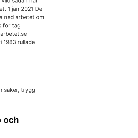
 vild sådan har
t. 1 jan 2021 De
gga ned arbetet om
 for tag
arbetet.se
 1983 rullade
n säker, trygg
p och