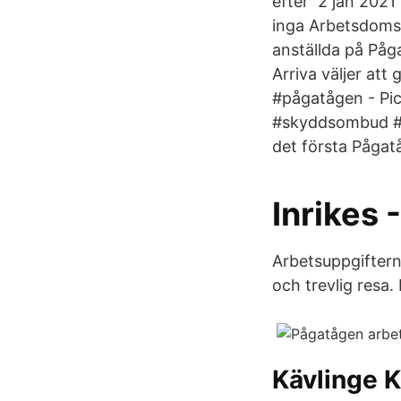
efter 2 jan 2021
inga Arbetsdomst
anställda på Påga
Arriva väljer at
#pågatågen - Pi
#skyddsombud #hy
det första Pågat
Inrikes 
Arbetsuppgiftern
och trevlig resa.
Kävlinge 