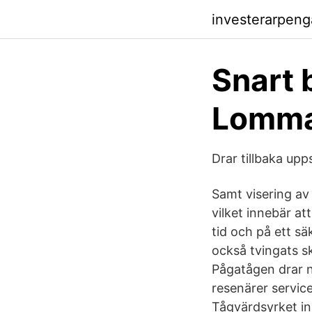
investerarpen
Snart 
Lomma
Drar tillbaka up
Samt visering av
vilket innebär at
tid och på ett sä
också tvingats sk
Pågatågen drar no
resenärer service
Tågvärdsyrket in