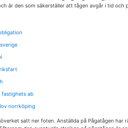
ch är den som säkerställer att tågen avgår i tid och p
obligation
 sverige
l
riksfart
h
 fastighets ab
lov norrköping
överket satt ner foten. Anställda på Pågatågen har rät