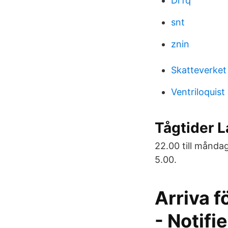
Drfq
snt
znin
Skatteverket
Ventriloquis
Tågtider 
22.00 till måndag
5.00.
Arriva f
- Notifi