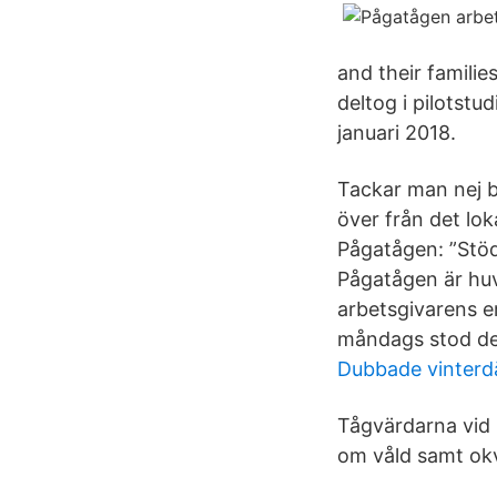
and their famili
deltog i pilotst
januari 2018.
Tackar man nej b
över från det lok
Pågatågen: ”Stöd
Pågatågen är hu
arbetsgivarens er
måndags stod det
Dubbade vinterd
Tågvärdarna vid 
om våld samt okv