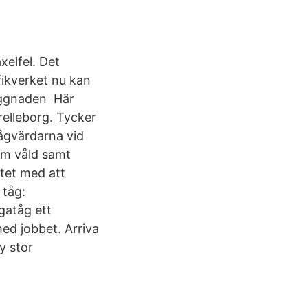
xelfel. Det
fikverket nu kan
yggnaden Här
relleborg. Tycker
Tågvärdarna vid
om våld samt
etet med att
 tåg:
gatåg ett
med jobbet. Arriva
y stor