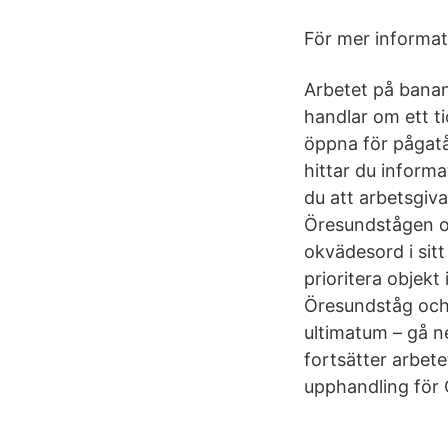
För mer informat
Arbetet på banan 
handlar om ett t
öppna för pågat
hittar du informa
du att arbetsgiv
Öresundstågen oc
okvädesord i sitt
prioritera objekt
Öresundståg och
ultimatum – gå ne
fortsätter arbete
upphandling för 