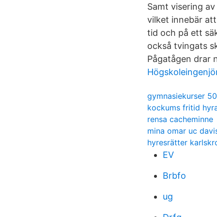
Samt visering av
vilket innebär at
tid och på ett sä
också tvingats sk
Pågatågen drar n
Högskoleingenjör
gymnasiekurser 5
kockums fritid hyra
rensa cacheminne
mina omar uc davi
hyresrätter karls
EV
Brbfo
ug