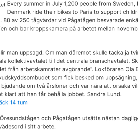
Every summer in July 1,200 people from Sweden, 
Denmark ride their bikes to Paris to support child
es. 88 av 250 tågvärdar vid Pågatågen besvarade enkä
udien och bar kroppskamera på arbetet mellan novem
lir man uppsagd. Om man däremot skulle tacka ja tv
ala kollektivavtalet till det centrala branschavtalet.
et från arbets­kamrater avgörande”. Lokföraren Ola
vudskyddsombudet som fick besked om uppsägning, ta
bjudande om två årslöner och var nära att orsaka vild
 klart att han får behålla jobbet. Sandra Lund.
äck 14 tum
Öresundstågen och Pågatågen utsätts nästan daglige
ädesord i sitt arbete.