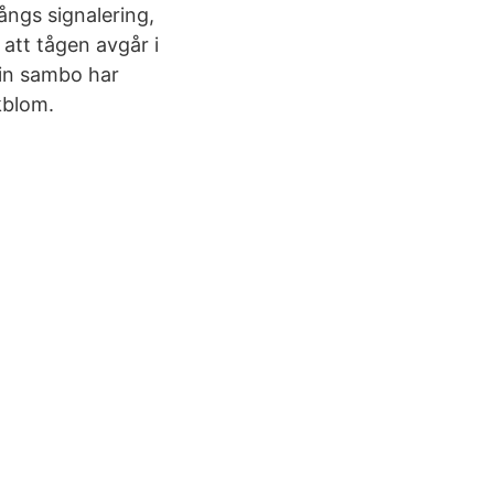
ångs signalering,
 att tågen avgår i
min sambo har
Ekblom.