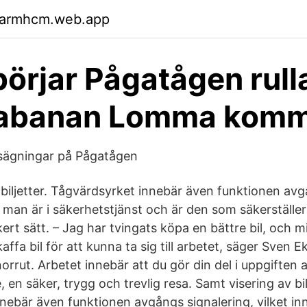
garmhcm.web.app
börjar Pågatågen rull
banan Lomma kom
psägningar på Pågatågen
 biljetter. Tågvärdsyrket innebär även funktionen avg
t man är i säkerhetstjänst och är den som säkerställer
kert sätt. – Jag har tvingats köpa en bättre bil, och 
affa bil för att kunna ta sig till arbetet, säger Sven 
rrut. Arbetet innebär att du gör din del i upp­giften 
, en säker, trygg och trevlig resa. Samt visering av bil
nebär även funktionen avgångs signalering, vilket inn