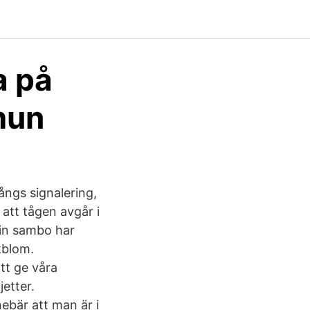
a på
mun
ångs signalering,
 att tågen avgår i
min sambo har
Ekblom.
att ge våra
jetter.
ebär att man är i