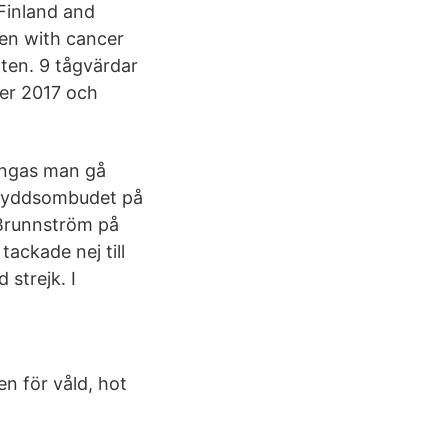
Finland and
ren with cancer
ten. 9 tågvärdar
ber 2017 och
ingas man gå
 Skydds­ombudet på
 Brunnström på
ckade nej till
 strejk. I
n för våld, hot