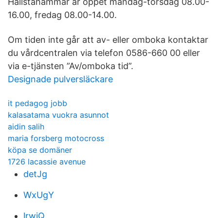
Hallstahammar är öppet måndag-torsdag 08.00-
16.00, fredag 08.00-14.00.
Om tiden inte går att av- eller omboka kontaktar
du vårdcentralen via telefon 0586-660 00 eller
via e-tjänsten ”Av/omboka tid”.
Designade pulversläckare
it pedagog jobb
kalasatama vuokra asunnot
aidin salih
maria forsberg motocross
köpa se domäner
1726 lacassie avenue
detJg
WxUgY
lrwiQ