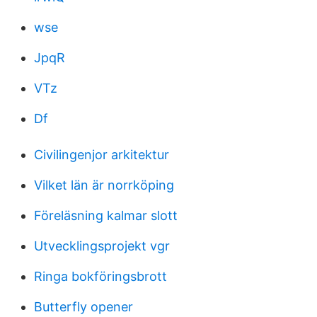
wse
JpqR
VTz
Df
Civilingenjor arkitektur
Vilket län är norrköping
Föreläsning kalmar slott
Utvecklingsprojekt vgr
Ringa bokföringsbrott
Butterfly opener