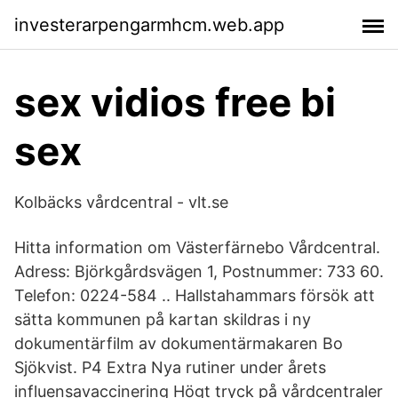
investerarpengarmhcm.web.app
sex vidios free bi
sex
Kolbäcks vårdcentral - vlt.se
Hitta information om Västerfärnebo Vårdcentral.
Adress: Björkgårdsvägen 1, Postnummer: 733 60.
Telefon: 0224-584 .. Hallstahammars försök att
sätta kommunen på kartan skildras i ny
dokumentärfilm av dokumentärmakaren Bo
Sjökvist. P4 Extra Nya rutiner under årets
influensavaccinering Högt tryck på vårdcentraler